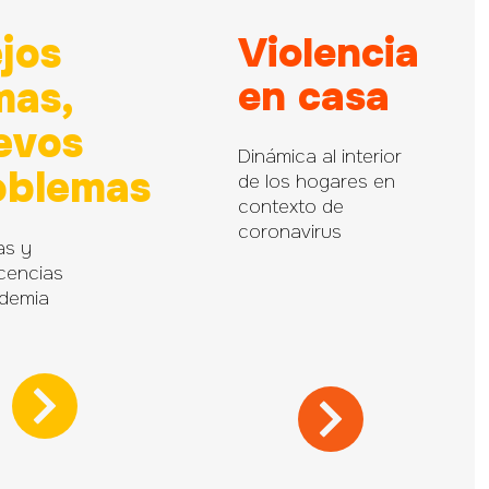
jos
Violencia
en casa
mas,
evos
Dinámica al interior
oblemas
de los hogares en
contexto de
coronavirus
as y
cencias
demia