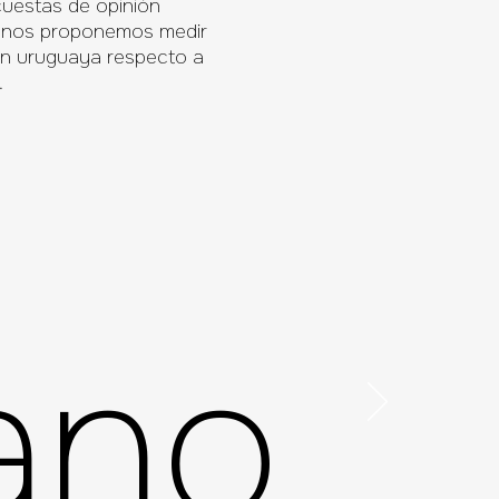
uestas de opinión
e nos proponemos medir
ión uruguaya respecto a
.
ano