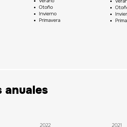
Verano
Vera
Otoño
Otoñ
Invierno
Invie
Primavera
Prim
 anuales
2022
2021