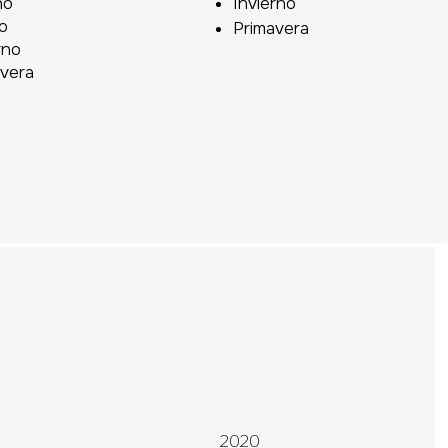
no
Invierno
o
Primavera
rno
avera
2020