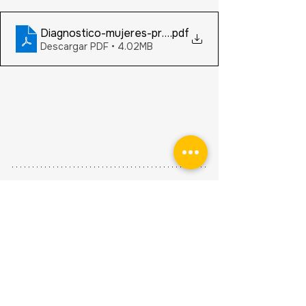
Diagnostico-mujeres-privadas-libertad_nomade_20
.pdf
Descargar PDF • 4.02MB
Encontrá otros informes 
completos de la comunidad en la 
sección estudios
Podés escribirnos a 
hola@nomadeconsultora.uy