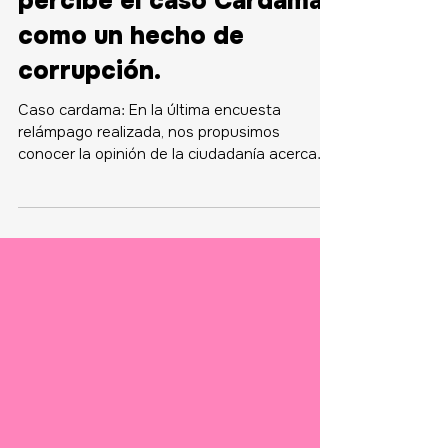
El 46% de la población
percibe el caso Cardama
como un hecho de
corrupción.
Caso cardama: En la última encuesta
relámpago realizada, nos propusimos
conocer la opinión de la ciudadanía acerca
del Caso Cardama. Se abordaron cuestiones
como la naturaleza percibida del problema, el
grado de acuerdo con la decisión del
Presidente de la República de rescindir el
contrato, la evaluación de la respuesta del
Partido Nacional y la gravedad percibida de
los hechos.