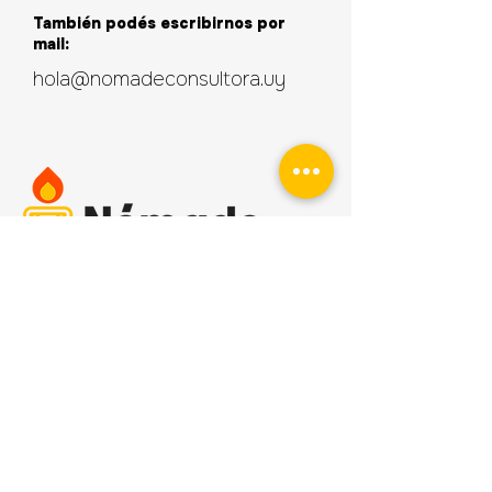
También podés escribirnos por
mail:
hola@nomadeconsultora.uy
Nómade Consultora
hola@nomadeconsultora.uy
Montevideo, Uruguay
2026
¿Investigamos juntos?
Escribinos