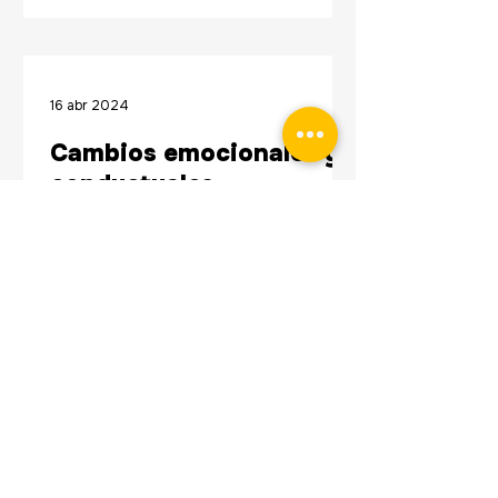
16 abr 2024
Cambios emocionales y
conductuales
Consultamos a los adultos
responsables por su percepción
acerca de los cambios emocionales
y/o conductuales que puedan haber
notado en la...