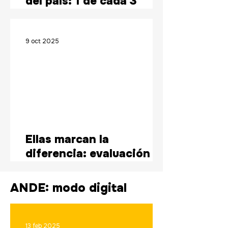
del país: 1 de cada 3
uruguayos considera que
el principal problema es
la inseguridad
9 oct 2025
Ellas marcan la
diferencia: evaluación
positiva para las
ministras
ANDE: modo digital
13 feb 2025