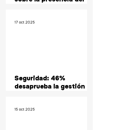
presidente Orsi en la
ONU: alto conocimiento,
opiniones divididas
17 oct 2025
Seguridad: 46%
desaprueba la gestión en
medio del impacto por el
atentado a la fiscal de
corte
15 oct 2025