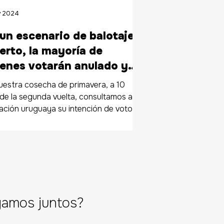
v 2024
un escenario de balotaje
erto, la mayoría de
enes votarán anulado y
enes aún están indecisos
uestra cosecha de primavera, a 10
sconocen cuándo será el
 de la segunda vuelta, consultamos a la
ación uruguaya su intención de voto si
ate presidencial.
lotaje fue
gamos juntos?