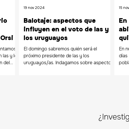
19 nov 2024
15 no
rio
Balotaje: aspectos que
En 
influyen en el voto de las y
abi
Orsi
los uruguayos
qui
qui
contamos
El domingo sabremos quién será el
En n
de
 las y los
próximo presidente de las y los
días
n del
uruguayos/as. Indagamos sobre aspectos
pobl
deb
que pueden influir en la definición
el ba
¿Investi