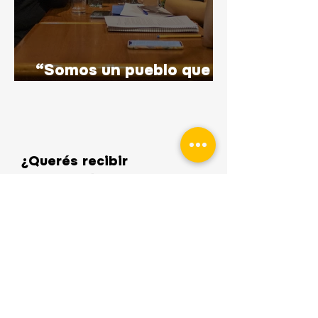
“Somos un pueblo que
respira fútbol”
¿Querés recibir
información sobre nuestras
investigaciones?
Dejanos tus datos y te
enviaremos información
especial
Nombre