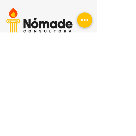
Nómade Consultora
hola@nomadeconsultora.uy
Montevideo, Uruguay
2026
¿Investigamos juntos?
Escribinos