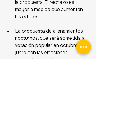
la propuesta. El rechazo es 
mayor a medida que aumentan 
las edades.
La propuesta de allanamientos 
nocturnos, que será sometida a 
votación popular en octubre 
junto con las elecciones 
nacionales, cuenta con una 
amplia mayoría de apoyos. El 
66,2% de la población está de 
acuerdo o muy de acuerdo con la 
iniciativa, mientras que un 24% 
desacuerda con la propuesta.
Por su parte, la propuesta de 
reestructura de las personas 
físicas cuenta con apoyo de un 
57,2% de la población que 