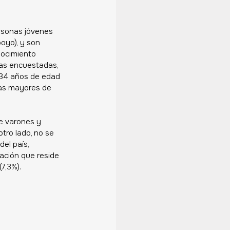
rsonas jóvenes 
oyo), y son 
nocimiento 
as encuestadas, 
 34 años de edad 
nas mayores de 
e varones y 
tro lado, n
o se 
el país, 
ación que reside 
7,3%). 