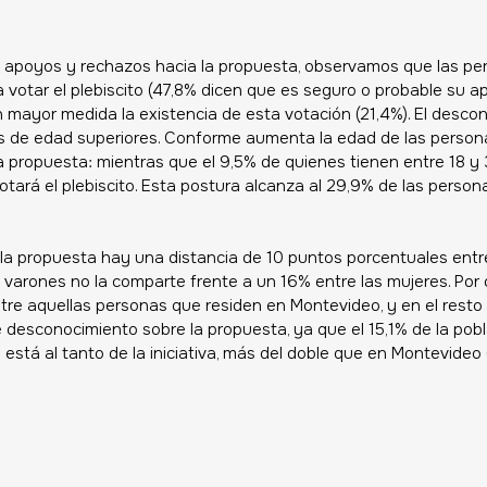
os apoyos y rechazos hacia la propuesta, observamos que las pe
votar el plebiscito (47,8% dicen que es seguro o probable su ap
mayor medida la existencia de esta votación (21,4%). El desco
as de edad superiores. Conforme aumenta la edad de las person
a propuesta: mientras que el 9,5% de quienes tienen entre 18 y
tará el plebiscito. Esta postura alcanza al 29,9% de las perso
 la propuesta hay una distancia de 10 puntos porcentuales entr
s varones no la comparte frente a un 16% entre las mujeres. Por o
ntre aquellas personas que residen en Montevideo, y en el resto d
 desconocimiento sobre la propuesta, ya que el 15,1% de la pobl
no está al tanto de la iniciativa, más del doble que en Montevideo (