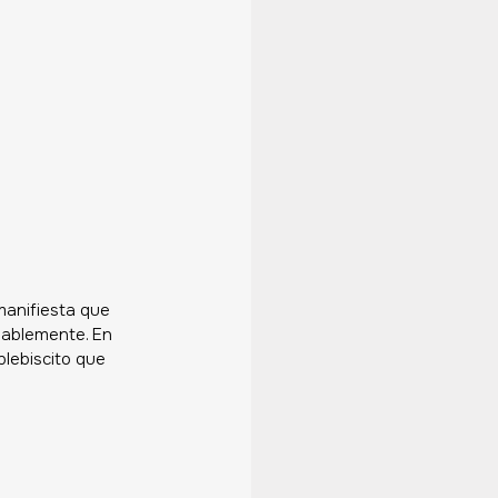
 manifiesta que 
bablemente. En 
lebiscito que 