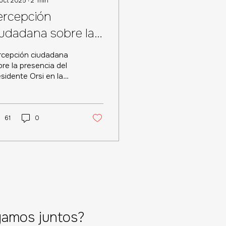
oct 2025
∙
2
min
ercepción
iudadana sobre la
resencia del
rcepción ciudadana
residente Orsi en la
re la presencia del
sidente Orsi en la
NU: alto
U: alto conocimiento,
onocimiento,
niones divididas
piniones divididas
61
0
gamos juntos?