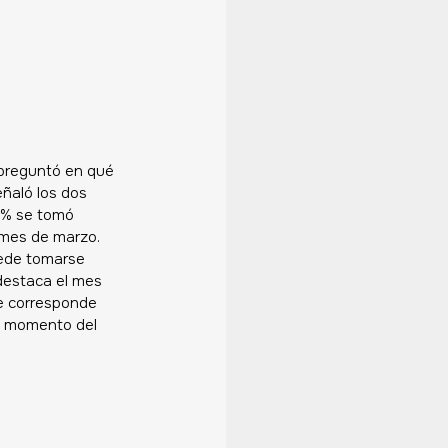
 preguntó en qué 
ñaló los dos 
6% se tomó 
 mes de marzo. 
ede tomarse 
 destaca el mes 
e corresponde 
é momento del 