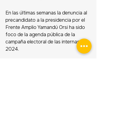
En las últimas semanas la denuncia al 
precandidato a la presidencia por el 
Frente Amplio Yamandú Orsi ha sido 
foco de la agenda pública de la 
campaña electoral de las internas de 
2024. 
En este sentido, se consultó a la 
población uruguaya si considera que 
existe una campaña “sucia”. 
El 45% 
de las personas encuestadas 
considera que existe una 
campaña “sucia” contra Yamandú 
Orsi
, mientras que un 25,2% no lo 
cree, y un 29,9% prefirió no 
responder. 