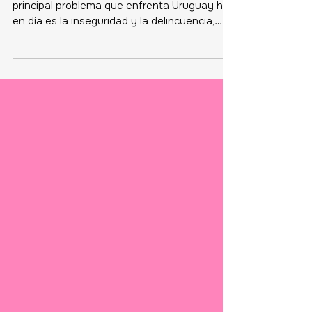
El 33,9% de la ciudadanía considera que el
principal problema que enfrenta Uruguay hoy
en día es la inseguridad y la delincuencia,
casi triplicando a la segunda opción más
señalada: el desempleo (12%). Le siguen, con
valores muy cercanos, la problemática de
salud mental (9,3%), el narcotráfico (8,2%), la
educación (7,5%), la corrupción (7,4%) y la
inflación (7%). Las restantes opciones no
logran concentrar más del 5% de las
opiniones.